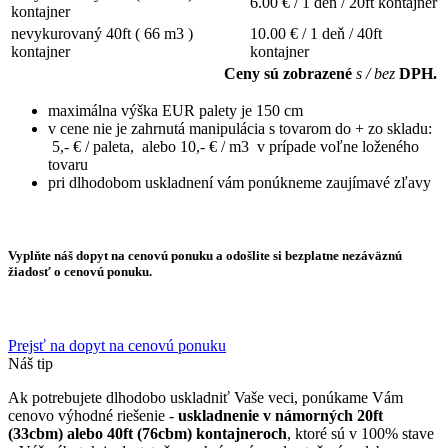
6.00
€ / 1 deň / 20ft kontajner
kontajner
nevykurovaný 40ft ( 66 m3 )
10.00
€ / 1 deň / 40ft
kontajner
kontajner
Ceny sú zobrazené
s / bez
DPH.
maximálna výška EUR palety je 150 cm
v cene nie je zahrnutá manipulácia s tovarom do + zo skladu:
5,- € / paleta, alebo 10,- € / m3 v prípade voľne loženého
tovaru
pri dlhodobom uskladnení vám ponúkneme zaujímavé zľavy
Vyplňte náš dopyt na cenovú ponuku a odošlite si bezplatne nezáväznú
žiadosť o cenovú ponuku.
Prejsť na dopyt na cenovú ponuku
Náš tip
Ak potrebujete dlhodobo uskladniť Vaše veci, ponúkame Vám
cenovo výhodné riešenie -
uskladnenie v námorných 20ft
(33cbm) alebo 40ft (76cbm) kontajneroch
, ktoré sú v 100% stave