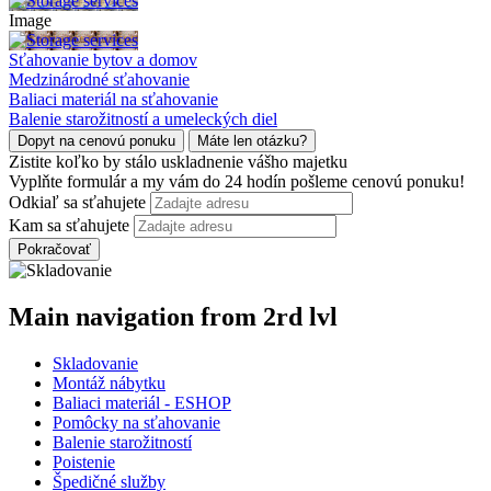
Image
Sťahovanie bytov a domov
Medzinárodné sťahovanie
Baliaci materiál na sťahovanie
Balenie starožitností a umeleckých diel
Dopyt na cenovú ponuku
Máte len otázku?
Zistite koľko by stálo uskladnenie vášho majetku
Vyplňte formulár a my vám do 24 hodín pošleme cenovú ponuku!
Odkiaľ sa sťahujete
Kam sa sťahujete
Main navigation from 2rd lvl
Skladovanie
Montáž nábytku
Baliaci materiál - ESHOP
Pomôcky na sťahovanie
Balenie starožitností
Poistenie
Špedičné služby