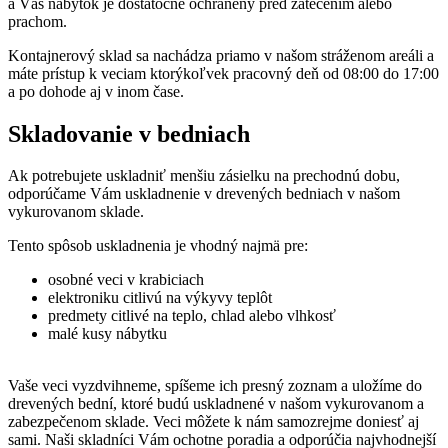
a Váš nábytok je dostatočne ochránený pred zatečením alebo
prachom.
Kontajnerový sklad sa nachádza priamo v našom stráženom areáli a
máte prístup k veciam ktorýkoľvek pracovný deň od 08:00 do 17:00
a po dohode aj v inom čase.
Skladovanie v bedniach
Ak potrebujete uskladniť menšiu zásielku na prechodnú dobu,
odporúčame Vám uskladnenie v drevených bedniach v našom
vykurovanom sklade.
Tento spôsob uskladnenia je vhodný najmä pre:
osobné veci v krabiciach
elektroniku citlivú na výkyvy teplôt
predmety citlivé na teplo, chlad alebo vlhkosť
malé kusy nábytku
Vaše veci vyzdvihneme, spíšeme ich presný zoznam a uložíme do
drevených bední, ktoré budú uskladnené v našom vykurovanom a
zabezpečenom sklade. Veci môžete k nám samozrejme doniesť aj
sami. Naši skladníci Vám ochotne poradia a odporúčia najvhodnejší