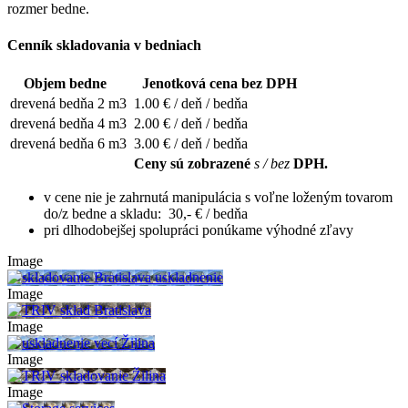
rozmer bedne.
Cenník skladovania v bedniach
Objem bedne
Jenotková cena bez DPH
drevená bedňa 2 m3
1.00
€ / deň / bedňa
drevená bedňa 4 m3
2.00
€ / deň / bedňa
drevená bedňa 6 m3
3.00
€ / deň / bedňa
Ceny sú zobrazené
s / bez
DPH.
v cene nie je zahrnutá manipulácia s voľne loženým tovarom
do/z bedne a skladu: 30,- € / bedňa
pri dlhodobejšej spolupráci ponúkame výhodné zľavy
Image
Image
Image
Image
Image