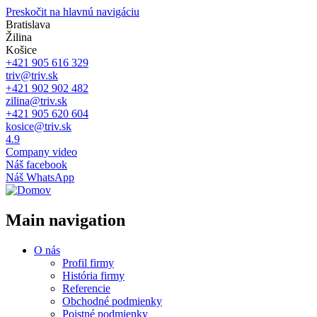
Preskočit na hlavnú navigáciu
Bratislava
Žilina
Košice
+421 905 616 329
triv@triv.sk
+421 902 902 482
zilina@triv.sk
+421 905 620 604
kosice@triv.sk
4.9
Company video
Náš facebook
Náš WhatsApp
Main navigation
O nás
Profil firmy
História firmy
Referencie
Obchodné podmienky
Poistné podmienky