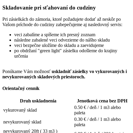
Skladovanie pri sťahovaní do cudziny
Pri zásielkách do zámoria, ktoré požadujete dodať až neskôr po
Vašom príchode do cudziny zabepečujeme aj nasledovný servis:
veci zabalíme a spíšeme ich presný zoznam
následne zabalené veci odvezieme do nášho skladu
veci bezpečne uložíme do skladu a zaevidujeme
po obdržaní "green light" zásielku odošleme do krajiny
určenia
Ponúkame Vám možnosť
uskladniť zásielky vo vykurovaných i
nevykurovaných skladových priestoroch.
Orientačný cenník
Druh uskladnenia
Jenotková cena bez DPH
0.50
€ / deň / 1 m3 alebo
vykurovaný sklad
paleta
0.30
€ / deň / 1 m3 alebo
nevykurovaný sklad
paleta
nevykurovaný 20ft ( 33 m3 )