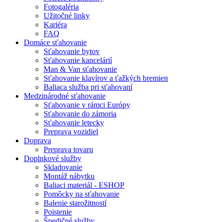
Fotogaléria
Užitočné linky
Kariéra
FAQ
Domáce sťahovanie
Sťahovanie bytov
Sťahovanie kancelárií
Man & Van sťahovanie
Sťahovanie klavírov a ťažkých bremien
Baliaca služba pri sťahovaní
Medzinárodné sťahovanie
Sťahovanie v rámci Európy
Sťahovanie do zámoria
Sťahovanie letecky
Preprava vozidiel
Doprava
Preprava tovaru
Doplnkové služby
Skladovanie
Montáž nábytku
Baliaci materiál - ESHOP
Pomôcky na sťahovanie
Balenie starožitností
Poistenie
Špedičné služby