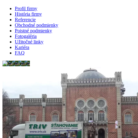
Profil firmy
História firmy
Referencie
Obchodné podmienky
Poistné podmienky
Fotogaléria
Užitočné linky
Kariéra
FAQ