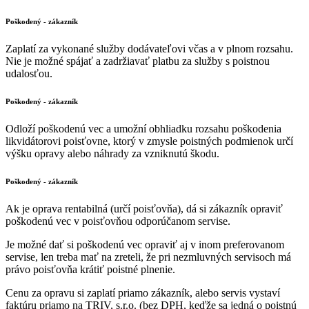
Poškodený - zákazník
Zaplatí za vykonané služby dodávateľovi včas a v plnom rozsahu.
Nie je možné spájať a zadržiavať platbu za služby s poistnou
udalosťou.
Poškodený - zákazník
Odloží poškodenú vec a umožní obhliadku rozsahu poškodenia
likvidátorovi poisťovne, ktorý v zmysle poistných podmienok určí
výšku opravy alebo náhrady za vzniknutú škodu.
Poškodený - zákazník
Ak je oprava rentabilná (určí poisťovňa), dá si zákazník opraviť
poškodenú vec v poisťovňou odporúčanom servise.
Je možné dať si poškodenú vec opraviť aj v inom preferovanom
servise, len treba mať na zreteli, že pri nezmluvných servisoch má
právo poisťovňa krátiť poistné plnenie.
Cenu za opravu si zaplatí priamo zákazník, alebo servis vystaví
faktúru priamo na TRIV, s.r.o. (bez DPH, keďže sa jedná o poistnú