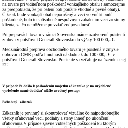
na tovare pri viditeľnom poškodení vonkajšieho obalu ( samozrejme
za predpokladu, že pri balení boli použité vhodné a pevné obaly).
Čiže ak bude vonkajší obal neporušený a veci vo vnútri budú
poškodené, bolo to spôsobené nesprávnym zabalením vecí zo strany
klienta, za čo nemôžeme prevziať zodpovednosť.
Pri prepravách tovaru v rámci Slovenska máme uzatvorenú poistenú
zmluvu v poisťovni Generali Slovensko do výšky 100 000,- €.
Medzinárodná preprava obchodného tovaru je poistená v zmysle
dohovoru CMR podľa hmotnosti nákladu až do 100 000,- € v
poisťovni Generali Slovensko. Poistenie sa vzťahuje na územie celej
EU.
V prípade že došlo k poškodeniu majetku zákazníka je na urýchlené
vyriešenie nutné dodržať nižšie uvedený postup:
Poškodený - zákazník
Zákazník je povinný si skontrolovať vizuálne čo najpodrobnejšie
všetky sťahované veci, podlahy a steny ihneď po ukončení
sťahovania.V prípade zjavne viditeľných poškodení ku ktorým