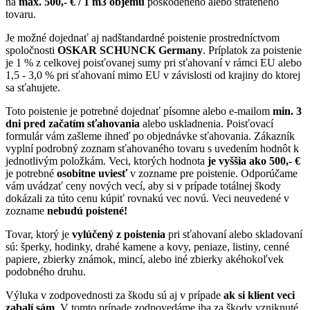
na
max. 500,- € / 1 m3 objemu
poškodeného alebo strateného
tovaru.
Je možné dojednať aj nadštandardné poistenie prostredníctvom
spoločnosti
OSKAR SCHUNCK Germany
. Príplatok za poistenie
je 1 % z celkovej poisťovanej sumy pri sťahovaní v rámci EU alebo
1,5 - 3,0 % pri sťahovaní mimo EU v závislosti od krajiny do ktorej
sa sťahujete.
Toto poistenie je potrebné dojednať písomne alebo e-mailom
min. 3
dni pred začatím sťahovania
alebo uskladnenia. Poisťovací
formulár vám zašleme ihneď po objednávke sťahovania. Zákazník
vyplní podrobný zoznam sťahovaného tovaru s uvedením hodnôt k
jednotlivým položkám. Veci, ktorých hodnota
je vyššia ako 500,- €
je potrebné
osobitne uviesť
v zozname pre poistenie. Odporúčame
vám uvádzať ceny nových vecí, aby si v prípade totálnej škody
dokázali za túto cenu kúpiť rovnakú vec novú. Veci neuvedené v
zozname
nebudú poistené!
Tovar, ktorý je
vylúčený z poistenia
pri sťahovaní alebo skladovaní
sú: šperky, hodinky, drahé kamene a kovy, peniaze, listiny, cenné
papiere, zbierky známok, mincí, alebo iné zbierky akéhokoľvek
podobného druhu.
Výluka v zodpovednosti za škodu sú aj v prípade
ak si klient veci
zabalí sám
. V tomto prípade zodpovedáme iba za škody vzniknuté