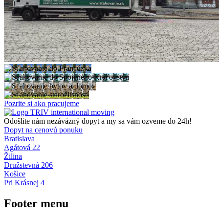
Pozrite si ako pracujeme
Odošlite nám nezáväzný dopyt a my sa vám ozveme do 24h!
Dopyt na cenovú ponuku
Bratislava
Agátová 22
Žilina
Družstevná 206
Košice
Pri Krásnej 4
Footer menu