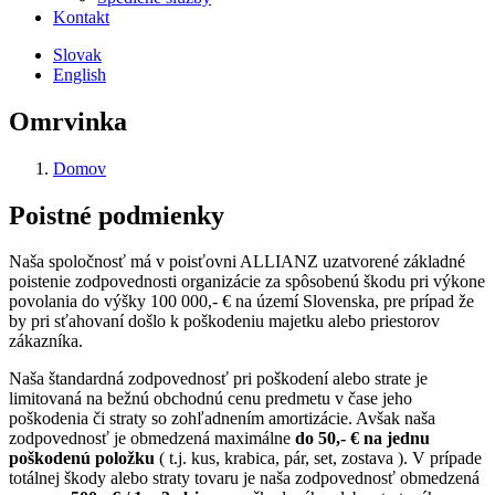
Kontakt
Slovak
English
Omrvinka
Domov
Poistné podmienky
Naša spoločnosť má v poisťovni ALLIANZ uzatvorené základné
poistenie zodpovednosti organizácie za spôsobenú škodu pri výkone
povolania do výšky 100 000,- € na území Slovenska, pre prípad že
by pri sťahovaní došlo k poškodeniu majetku alebo priestorov
zákazníka.
Naša štandardná zodpovednosť pri poškodení alebo strate je
limitovaná na bežnú obchodnú cenu predmetu v čase jeho
poškodenia či straty so zohľadnením amortizácie. Avšak naša
zodpovednosť je obmedzená maximálne
do 50,- € na jednu
poškodenú položku
( t.j. kus, krabica, pár, set, zostava ). V prípade
totálnej škody alebo straty tovaru je naša zodpovednosť obmedzená