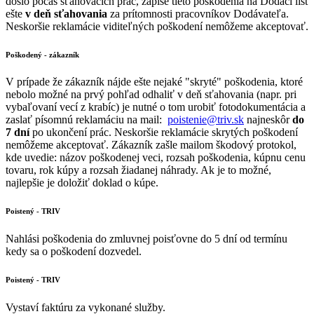
došlo počas sťahovacích prác, zapíše tieto poškodenia na Dodací list
ešte
v deň sťahovania
za prítomnosti pracovníkov Dodávateľa.
Neskoršie reklamácie viditeľných poškodení nemôžeme akceptovať.
Poškodený - zákazník
V prípade že zákazník nájde ešte nejaké "skryté" poškodenia, ktoré
nebolo možné na prvý pohľad odhaliť v deň sťahovania (napr. pri
vybaľovaní vecí z krabíc) je nutné o tom urobiť fotodokumentácia a
zaslať písomnú reklamáciu na mail:
poistenie@triv.sk
najneskôr
do
7 dní
po ukončení prác. Neskoršie reklamácie skrytých poškodení
nemôžeme akceptovať. Zákazník zašle mailom škodový protokol,
kde uvedie: názov poškodenej veci, rozsah poškodenia, kúpnu cenu
tovaru, rok kúpy a rozsah žiadanej náhrady. Ak je to možné,
najlepšie je doložiť doklad o kúpe.
Poistený - TRIV
Nahlási poškodenia do zmluvnej poisťovne do 5 dní od termínu
kedy sa o poškodení dozvedel.
Poistený - TRIV
Vystaví faktúru za vykonané služby.