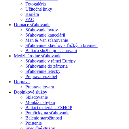
Fotogaléria
Užitočné linky
Kariéra
FAQ
Domáce sťahovanie
Sťahovanie bytov
Sťahovanie kancelárií
Man & Van sťahovanie
Sťahovanie klavírov a ťažkých bremien
Baliaca služba pri sťahovaní
Medzinárodné sťahovanie
Sťahovanie v rámci Európy
Sťahovanie do zámoria
Sťahovanie letecky
Preprava vozidiel
Doprava
Preprava tovaru
Doplnkové služby
Skladovanie
Montáž nábytku
Baliaci materiál - ESHOP
Pomôcky na sťahovanie
Balenie starožitností
Poistenie
Špedičné služby