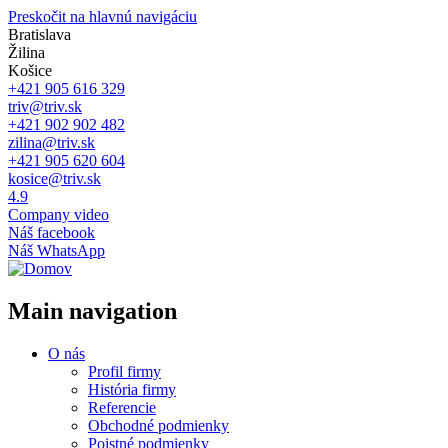
Preskočit na hlavnú navigáciu
Bratislava
Žilina
Košice
+421 905 616 329
triv@triv.sk
+421 902 902 482
zilina@triv.sk
+421 905 620 604
kosice@triv.sk
4.9
Company video
Náš facebook
Náš WhatsApp
Main navigation
O nás
Profil firmy
História firmy
Referencie
Obchodné podmienky
Poistné podmienky